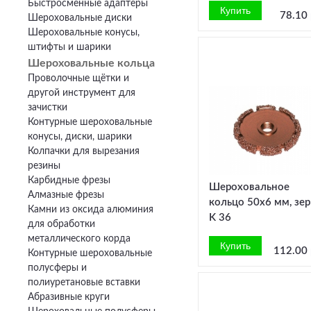
Быстросменные адаптеры
78.10 
Шероховальные диски
Шероховальные конусы,
штифты и шарики
Шероховальные кольца
Проволочные щётки и
другой инструмент для
зачистки
Контурные шероховальные
конусы, диски, шарики
Колпачки для вырезания
резины
Карбидные фрезы
Шероховальное
Алмазные фрезы
кольцо 50x6 мм, зе
Камни из оксида алюминия
K 36
для обработки
металлического корда
112.00 
Контурные шероховальные
полусферы и
полиуретановые вставки
Абразивные круги