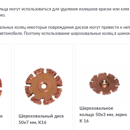
ьца могут использоваться для удаления излишков краски или клея 
но.
альных колец некоторые повреждения дисков могут привести к н
автомобиля. Поэтому использование шероховальных колец в шиномо
Шероховальное
кольцо 50x3 мм, зерно
ск
Шероховальный диск
K 16
50x7 мм, K16