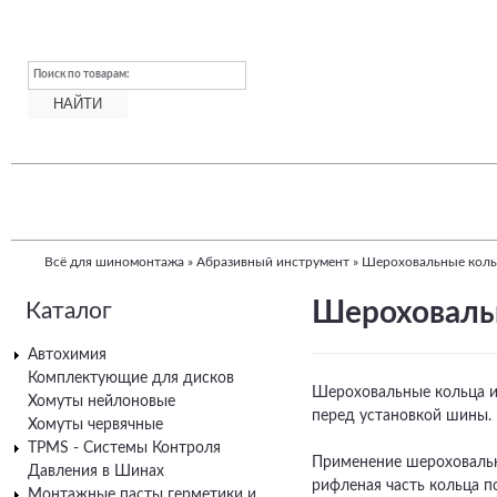
Поиск по товарам:
Всё для шиномонтажа
»
Абразивный инструмент
»
Шероховальные коль
Вы
Шероховаль
Каталог
здесь
Автохимия
Комплектующие для дисков
Шероховальные кольца и
Хомуты нейлоновые
перед установкой шины.
Хомуты червячные
TPMS - Системы Контроля
Применение шероховальн
Давления в Шинах
рифленая часть кольца п
Монтажные пасты герметики и