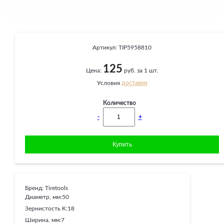
Артикул:
TIP5958810
125
Цена:
руб. за 1 шт.
Условия
доставки
Количество
-
+
Бренд:
Tiretools
Диаметр, мм:
50
Зернистость K:
18
Ширина, мм:
7