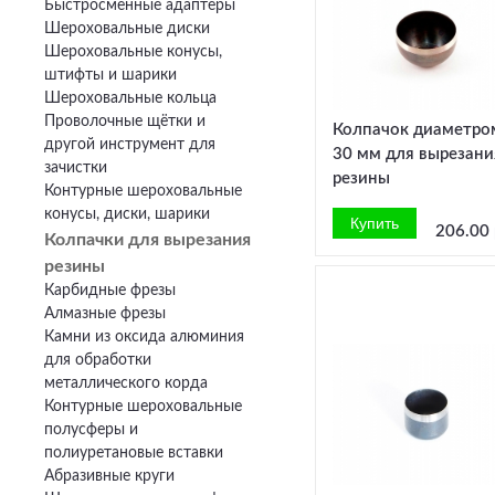
Быстросменные адаптеры
Шероховальные диски
Шероховальные конусы,
штифты и шарики
Шероховальные кольца
Проволочные щётки и
Колпачок диаметро
другой инструмент для
30 мм для вырезани
зачистки
резины
Контурные шероховальные
конусы, диски, шарики
206.00 
Колпачки для вырезания
резины
Карбидные фрезы
Алмазные фрезы
Камни из оксида алюминия
для обработки
металлического корда
Контурные шероховальные
полусферы и
полиуретановые вставки
Абразивные круги