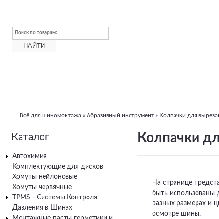
Поиск по товарам:
Всё для шиномонтажа
»
Абразивный инструмент
»
Колпачки для выреза
Вы
Колпачки дл
Каталог
здесь
Автохимия
Комплектующие для дисков
Хомуты нейлоновые
На странице предста
Хомуты червячные
быть использованы 
TPMS - Системы Контроля
разных размерах и 
Давления в Шинах
осмотре шины.
Монтажные пасты герметики и