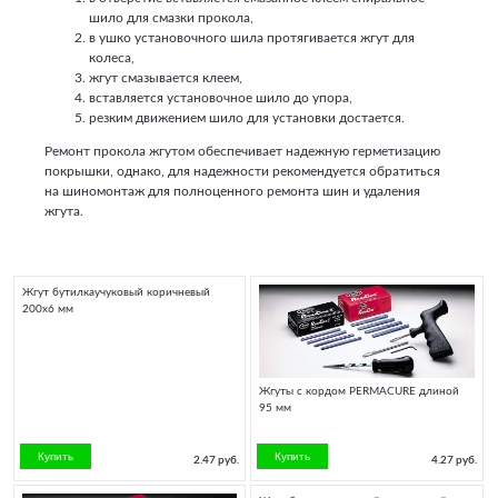
шило для смазки прокола,
в ушко установочного шила протягивается жгут для
колеса,
жгут смазывается клеем,
вставляется установочное шило до упора,
резким движением шило для установки достается.
Ремонт прокола жгутом обеспечивает надежную герметизацию
покрышки, однако, для надежности рекомендуется обратиться
на шиномонтаж для полноценного ремонта шин и удаления
жгута.
Жгут бутилкаучуковый коричневый
200х6 мм
Жгуты с кордом PERMACURE длиной
95 мм
2.47 руб.
4.27 руб.