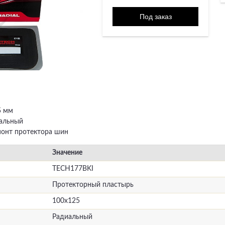
5 мм
иальный
монт протектора шин
Значение
TECH177BKI
Протекторный пластырь
100х125
Радиальный