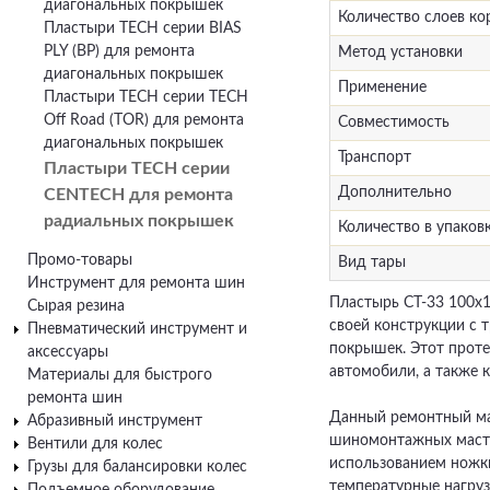
диагональных покрышек
Количество слоев ко
Пластыри TECH серии BIAS
PLY (BP) для ремонта
Метод установки
диагональных покрышек
Применение
Пластыри TECH серии TECH
Off Road (TOR) для ремонта
Совместимость
диагональных покрышек
Транспорт
Пластыри TECH серии
Дополнительно
CENTECH для ремонта
радиальных покрышек
Количество в упаков
Промо-товары
Вид тары
Инструмент для ремонта шин
Пластырь СТ-33 100х
Сырая резина
своей конструкции с 
Пневматический инструмент и
покрышек. Этот проте
аксессуары
автомобили, а также 
Материалы для быстрого
ремонта шин
Данный ремонтный мат
Абразивный инструмент
шиномонтажных масте
Вентили для колес
использованием ножки
Грузы для балансировки колес
температурные нагруз
Подъемное оборудование