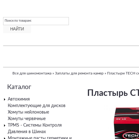
Поиск по товарам:
Все для шиномонтажа
»
Заплаты для ремонта камер
»
Пластыри TECH с
Вы
Каталог
здесь
Пластырь СТ
Автохимия
Комплектующие для дисков
Хомуты нейлоновые
Хомуты червячные
TPMS - Системы Контроля
Давления в Шинах
Монтажные пасты герметики и