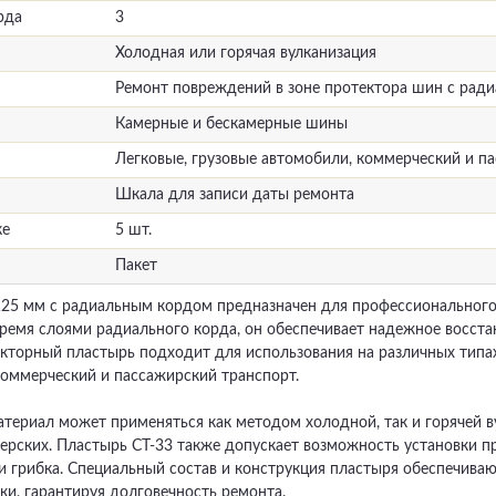
рда
3
Холодная или горячая вулканизация
Ремонт повреждений в зоне протектора шин с рад
Камерные и бескамерные шины
Легковые, грузовые автомобили, коммерческий и п
Шкала для записи даты ремонта
ке
5 шт.
Пакет
125 мм с радиальным кордом предназначен для профессионального
тремя слоями радиального корда, он обеспечивает надежное восста
кторный пластырь подходит для использования на различных типах
коммерческий и пассажирский транспорт.
ериал может применяться как методом холодной, так и горячей в
рских. Пластырь СТ-33 также допускает возможность установки п
 грибка. Специальный состав и конструкция пластыря обеспечиваю
ки, гарантируя долговечность ремонта.