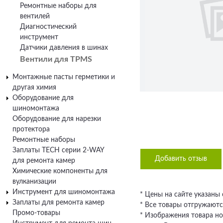
Ремонтные наборы для
вентилей
Диагностический
инструмент
Датчики давления в шинах
Вентили для TPMS
Монтажные пасты герметики и
другая химия
Оборудование для
шиномонтажа
Оборудование для нарезки
протектора
Ремонтные наборы
Заплаты TECH серии 2-WAY
Добавить отзыв
для ремонта камер
Химические компоненты для
вулканизации
Инструмент для шиномонтажа
* Цены на сайте указаны
Заплаты для ремонта камер
* Все товары отгружаютс
Промо-товары
* Изображения товара но