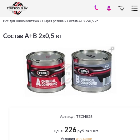
Все для шиномонтажа
»
Сырая резина
»
Состав А+В 2х0,5 кг
Вы
здесь
Состав А+В 2х0,5 кг
Артикул:
TECH858
226
Цена:
руб. за 1 шт.
Условия
доставки